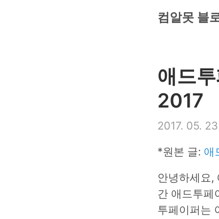
컴알못 블
애드투
2017
2017. 05. 23
*원본 글:
애
안녕하세요,
간 애드투페이
투페이퍼는 